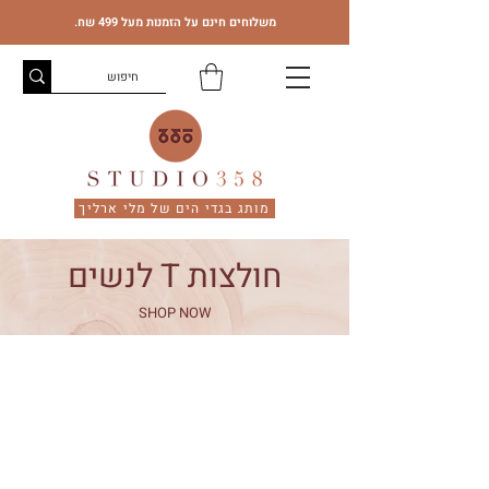
משלוחים חינם על הזמנות מעל 499 שח.
מותג בגדי הים של מלי ארליך
חולצות T לנשים
SHOP NOW