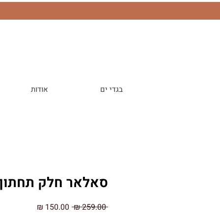
בגדי ים
אודות
סאלאר חלק תחתון
מחיר
מחיר
 ‏259.00 ‏₪ 
רגיל
מבצע