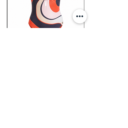
גרייס רטרו
מחיר
הוסיפי לסל
סטודיו 358 - מותג בגדי הים של מלי ארליך
mali.ehrlich@gmail.com
|
052-6395626