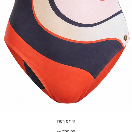
תצוגה מהירה
גרייס רטרו
מחיר