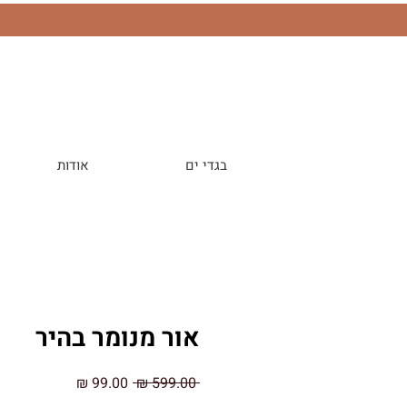
בגדי ים
אודות
אור מנומר בהיר
מחיר
מחיר
 ‏599.00 ‏₪ 
רגיל
מבצע