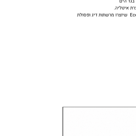
בגד הים
רת איטליה.
בדים מסוג Lycra, Extralife בעלי סיבי ®Econyl שיוצרו מרשתות דיג ופסולת
חדש