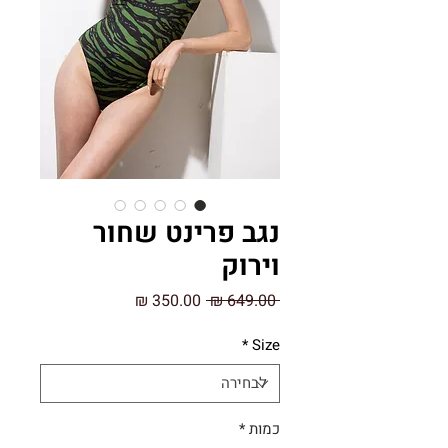
נגב פרינט שחור
וירוק
מחיר
מחיר
 ‏649.00 ‏₪ 
רגיל
מבצע
*
Size
כמות
*